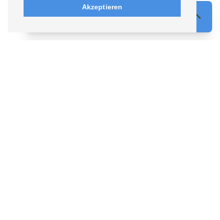
Akzeptieren
Finden Sie Ihr perfektes privates Boot
DATUM
STARTZEIT
GRUPPENGRÖSSE
ANLASS
VERFÜGBARKEIT ANZEIGEN
Besondere Sehenswürdigkeiten:
KONTAKTIEREN SIE UNS