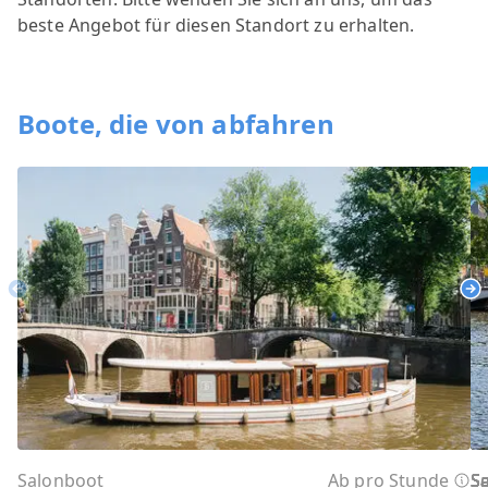
beste Angebot für diesen Standort zu erhalten.
Boote, die von abfahren
Previous
Ne
Salonboot
Ab pro Stunde
S
S
S
S
S
S
S
S
S
S
S