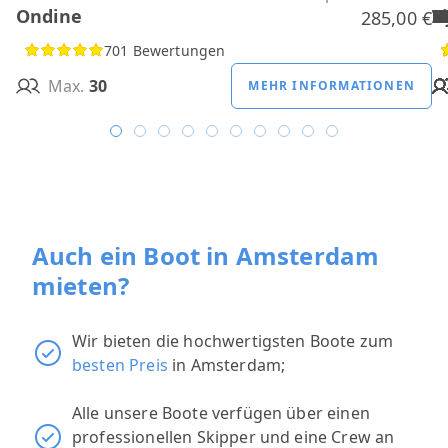
Ondine
H
B
A
M
R
D
W
H
H
T
H
285,00 €
701 Bewertungen
Max.
30
MEHR INFORMATIONEN
Auch ein Boot in Amsterdam
mieten?
Wir bieten die hochwertigsten Boote zum
besten Preis
in Amsterdam;
Alle unsere Boote verfügen über einen
professionellen Skipper und eine Crew an