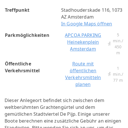
Treffpunkt
Stadhouderskade 116, 1073
AZ Amsterdam
In Google Maps öffnen
Parkmöglichkeiten
APCOA PARKING
5
min./
Heinekenplein
450
Amsterdam
m
Öffentliche
Route mit
1
Verkehrsmittel
öffentlichen
min./
Verkehrsmitteln
77 m
planen
Dieser Anlegeort befindet sich zwischen dem
weltberühmten Grachtengürtel und dem
gemütlichen Stadtviertel De Pijp. Einige unserer
Boote berechnen eine zusätzliche Gebühr an einigen
Standorten. Bitte wenden Sie sich an uns, um das