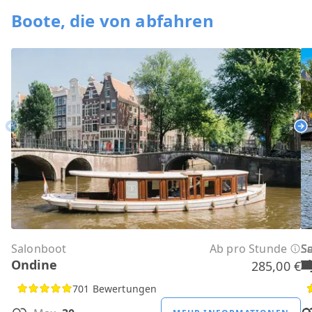
Boote, die von abfahren
Previous
Ne
Salonboot
Ab pro Stunde
S
S
S
S
S
S
S
S
S
S
S
Ondine
H
B
A
M
R
D
W
H
H
T
H
285,00 €
701 Bewertungen