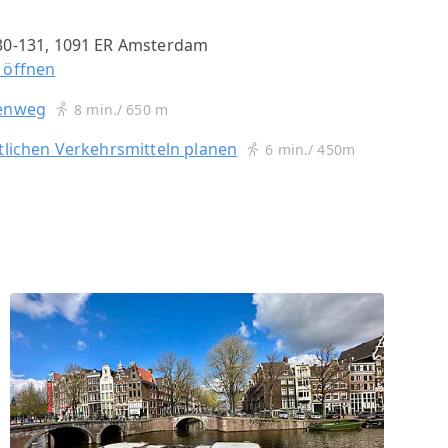
30-131, 1091 ER Amsterdam
 öffnen
nenweg
8 min./ 650 m
tlichen Verkehrsmitteln planen
6 min./ 450m