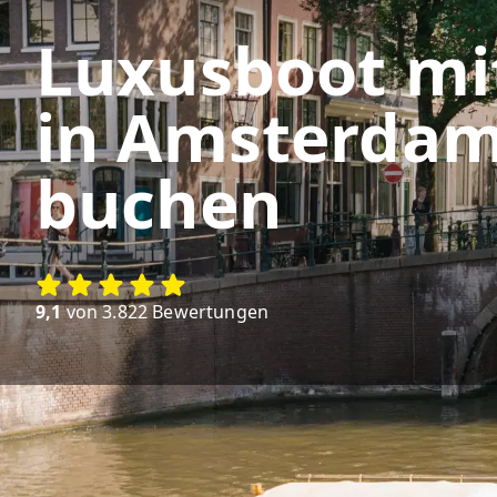
Luxusboot mi
in Amsterdam
buchen
9,1
von 3.822 Bewertungen