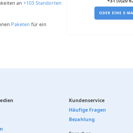
+31 (0)20 
chkeiten an
+103 Standorten
ODER EINE E-M
denen
Paketen
für ein
Medien
Kundenservice
k
Häufige Fragen
Bezahlung
am