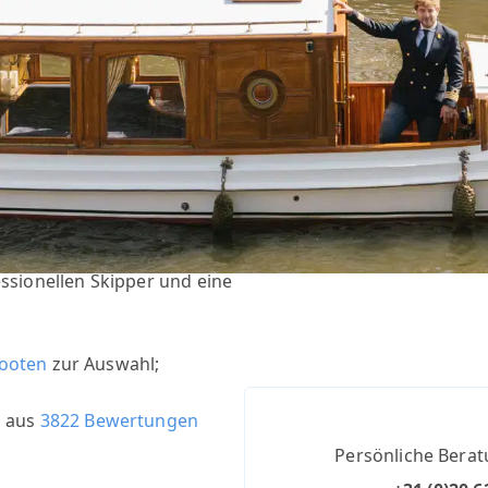
otsmiete in Amsterdam?
sten Preis
in Amsterdam;
ssionellen Skipper und eine
ooten
zur Auswahl;
1
aus
3822 Bewertungen
Persönliche Berat