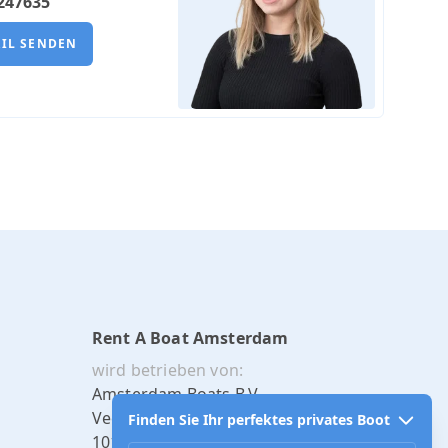
6247635
AIL SENDEN
Rent A Boat Amsterdam
wird betrieben von:
Amsterdam Boats B.V.
Veemarkt 185
Finden Sie Ihr perfektes privates Boot
1019 CH, Amsterdam