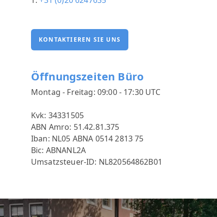
T:
+31 (0)20 6247635
KONTAKTIEREN SIE UNS
Öffnungszeiten Büro
Montag - Freitag: 09:00 - 17:30 UTC
Kvk: 34331505
ABN Amro: 51.42.81.375
Iban: NL05 ABNA 0514 2813 75
Bic: ABNANL2A
Umsatzsteuer-ID: NL820564862B01