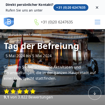
Direkt persönlicher Kontakt?
+31 (0)20 6247635
Dism
Rufen Sie uns an unter
+31 (0)20 6247635
Zurück zu den Anlässen
Tag der Befreiung
5 Mai 2024
bis
5 Mai 2024
Genießen Sie verschiedene Aktivitäten und
Veranstaltungen, die in der ganzen Hauptstadt auf
einer Luxusyacht stattfinden.
9,1
von 3.822 Bewertungen