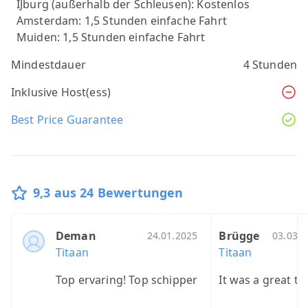
IJburg (außerhalb der Schleusen):
Kostenlos
Amsterdam:
1,5 Stunden einfache Fahrt
Muiden:
1,5 Stunden einfache Fahrt
Mindestdauer
4 Stunden
Inklusive Host(ess)
Best Price Guarantee
9,3 aus 24 Bewertungen
Deman
Susan
Graeme
Brügge
Jeroe
H
C
24.01.2025
05.04.2023
22.04.20
03.03.2
Titaan
Titaan
Titaan
Titaan
Titaan
T
T
Top ervaring! Top schipper
Had a good time!
very relaxing
It was a great to
Mooie 
E
I