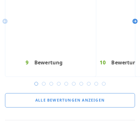
Previous
Ne
9
Bewertung
10
10
10
Bewertung
Bewertung
Bewertung
10
1
B
9
ALLE BEWERTUNGEN ANZEIGEN